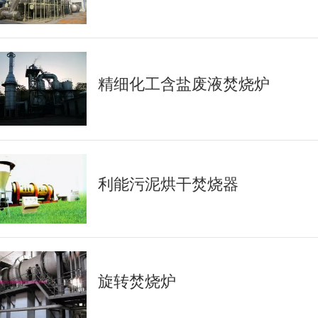
精细化工含盐废液焚烧炉
利能污泥烘干焚烧器
旋转焚烧炉